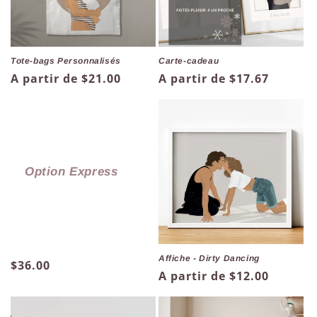
Tote-bags Personnalisés
Carte-cadeau
Prix
A partir de $21.00
Prix
A partir de $17.67
habituel
habituel
Option Express
Affiche - Dirty Dancing
Prix
$36.00
Prix
A partir de $12.00
habituel
habituel