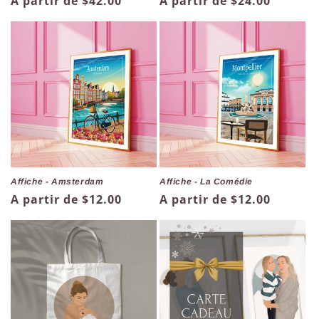
Prix
A partir de $24.00
Prix
A partir de $42.00
habituel
habituel
Affiche - Amsterdam
Affiche - La Comédie
Prix
A partir de $12.00
Prix
A partir de $12.00
habituel
habituel