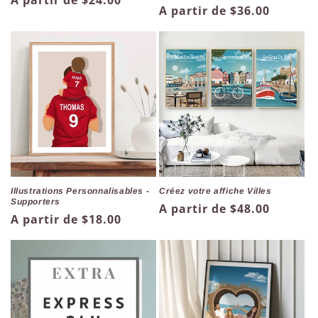
Prix
A partir de $24.00
Prix
A partir de $36.00
habituel
habituel
Illustrations Personnalisables -
Créez votre affiche Villes
Supporters
Prix
A partir de $48.00
Prix
A partir de $18.00
habituel
habituel