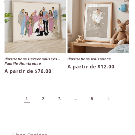
Illustrations Personnalisées -
Illustrations Naissance
Famille Nombreuse
Prix
A partir de $12.00
Prix
A partir de $76.00
habituel
habituel
1
…
2
3
8