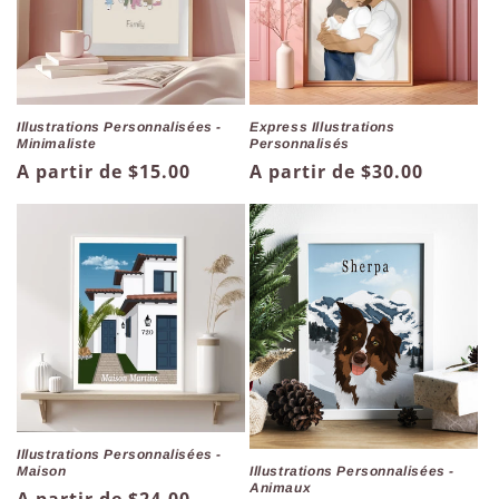
Illustrations Personnalisées -
Express Illustrations
Minimaliste
Personnalisés
Prix
A partir de $15.00
Prix
A partir de $30.00
habituel
habituel
Illustrations Personnalisées -
Maison
Illustrations Personnalisées -
Animaux