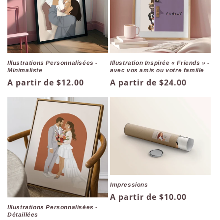
t
i
o
n
Illustrations Personnalisées -
Illustration Inspirée « Friends » -
Minimaliste
avec vos amis ou votre famille
:
Prix
A partir de $12.00
Prix
A partir de $24.00
habituel
habituel
Impressions
Prix
A partir de $10.00
habituel
Illustrations Personnalisées -
Détaillées