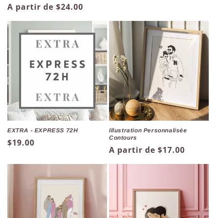
Prix
A partir de $24.00
habituel
EXTRA - EXPRESS 72H
Illustration Personnalisée
Contours
Prix
$19.00
Prix
A partir de $17.00
habituel
habituel